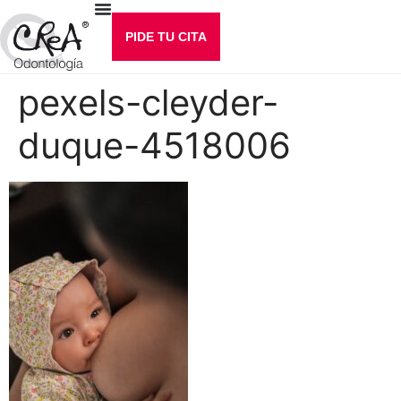
PIDE TU CITA
pexels-cleyder-
duque-4518006