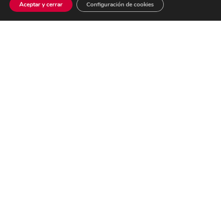
Aceptar y cerrar
Configuración de cookies
Roncopatía y apneas del sueño
Sedación consciente
Cirugía oral y maxilofacial
CENTRO SANITARIO AUTORIZADO No CS10621
Dr. A. Delgado Nº Colg. 28005499
Dra. P. Inarejos Nº Colg. 28005496
ORTODONCIA INVISIBLE
Ortodoncia e Invisalign en Crea Valdemoro
PIDE TU CITA PREVIA
91 174 47 20
Ana Frank 9, Valdemoro
CONOCE NUESTRO PROYECTO CREA
Crea Solidaria
CERTIFICACIONES