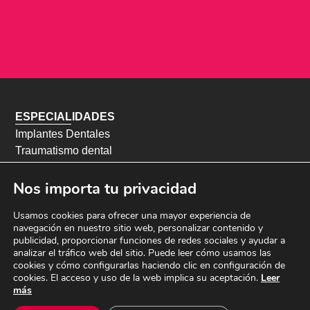
ESPECIALIDADES
Implantes Dentales
Traumatismo dental
Diseño de sonrisa
Ortodoncia infantil
Nos importa tu privacidad
Ortodoncia adultos
Usamos cookies para ofrecer una mayor experiencia de
Odontopediatría
navegación en nuestro sitio web, personalizar contenido y
Endodoncia
publicidad, proporcionar funciones de redes sociales y ayudar a
Periodoncia
analizar el tráfico web del sitio. Puede leer cómo usamos las
cookies y cómo configurarlas haciendo clic en configuración de
Blanqueamiento dental
cookies. El acceso y uso de la web implica su aceptación.
Leer
Odontología conservadora
más
Odontología preventiva