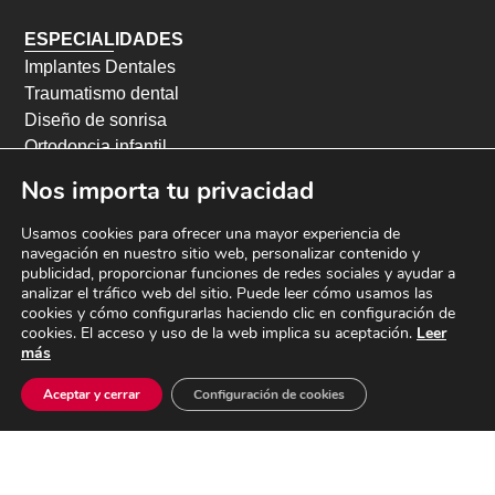
ESPECIALIDADES
Implantes Dentales
Traumatismo dental
Diseño de sonrisa
Ortodoncia infantil
Ortodoncia adultos
Nos importa tu privacidad
Odontopediatría
Endodoncia
Usamos cookies para ofrecer una mayor experiencia de
navegación en nuestro sitio web, personalizar contenido y
Periodoncia
publicidad, proporcionar funciones de redes sociales y ayudar a
Blanqueamiento dental
analizar el tráfico web del sitio. Puede leer cómo usamos las
Odontología conservadora
cookies y cómo configurarlas haciendo clic en configuración de
cookies. El acceso y uso de la web implica su aceptación.
Leer
Odontología preventiva
más
Roncopatía y apneas del sueño
Sedación consciente
Aceptar y cerrar
Configuración de cookies
Cirugía oral y maxilofacial
CENTRO SANITARIO AUTORIZADO No CS10621