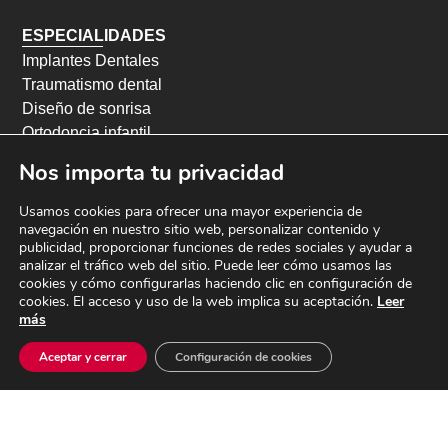
ESPECIALIDADES
Implantes Dentales
Traumatismo dental
Diseño de sonrisa
Ortodoncia infantil
Ortodoncia adultos
Nos importa tu privacidad
Odontopediatría
Endodoncia
Usamos cookies para ofrecer una mayor experiencia de
navegación en nuestro sitio web, personalizar contenido y
Periodoncia
publicidad, proporcionar funciones de redes sociales y ayudar a
Blanqueamiento dental
analizar el tráfico web del sitio. Puede leer cómo usamos las
Odontología conservadora
cookies y cómo configurarlas haciendo clic en configuración de
cookies. El acceso y uso de la web implica su aceptación.
Leer
Odontología preventiva
más
Roncopatía y apneas del sueño
Sedación consciente
Aceptar y cerrar
Configuración de cookies
Cirugía oral y maxilofacial
CENTRO SANITARIO AUTORIZADO No CS10621