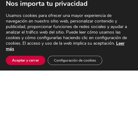
Nos importa tu privacidad
Periodoncia
Blanqueamiento dental
Usamos cookies para ofrecer una mayor experiencia de
Odontología conservadora
navegación en nuestro sitio web, personalizar contenido y
publicidad, proporcionar funciones de redes sociales y ayudar a
Odontología preventiva
analizar el tráfico web del sitio. Puede leer cómo usamos las
Roncopatía y apneas del sueño
cookies y cómo configurarlas haciendo clic en configuración de
Sedación consciente
cookies. El acceso y uso de la web implica su aceptación.
Leer
más
Cirugía oral y maxilofacial
Aceptar y cerrar
Configuración de cookies
CENTRO SANITARIO AUTORIZADO No CS10621
Dr. A. Delgado Nº Colg. 28005499
Dra. P. Inarejos Nº Colg. 28005496
ORTODONCIA INVISIBLE
Ortodoncia e Invisalign en Crea Valdemoro
PIDE TU CITA PREVIA
91 174 47 20
Ana Frank 9, Valdemoro