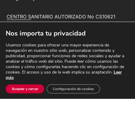
CENTRO SANITARIO AUTORIZADO No CS10621
Dr. A. Delgado Nº Colg. 28005499
Dra. P. Inarejos Nº Colg. 28005496
Nos importa tu privacidad
ORTODONCIA INVISIBLE
Ortodoncia e Invisalign en Crea Valdemoro
Usamos cookies para ofrecer una mayor experiencia de
navegación en nuestro sitio web, personalizar contenido y
publicidad, proporcionar funciones de redes sociales y ayudar a
analizar el tráfico web del sitio. Puede leer cómo usamos las
PIDE TU CITA PREVIA
cookies y cómo configurarlas haciendo clic en configuración de
91 174 47 20
cookies. El acceso y uso de la web implica su aceptación.
Leer
más
Ana Frank 9, Valdemoro
CONOCE NUESTRO PROYECTO CREA
Aceptar y cerrar
Configuración de cookies
Crea Solidaria
CERTIFICACIONES