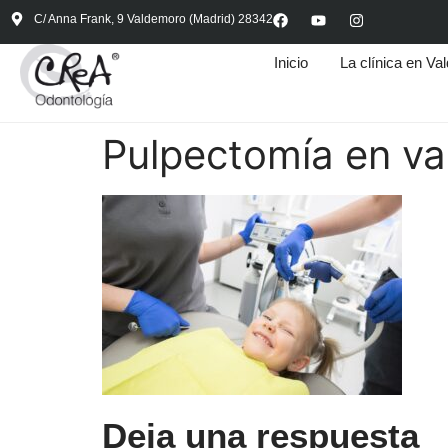
C/ Anna Frank, 9 Valdemoro (Madrid) 28342
Inicio
La clínica en V
Pulpectomía en v
Deja una respuesta