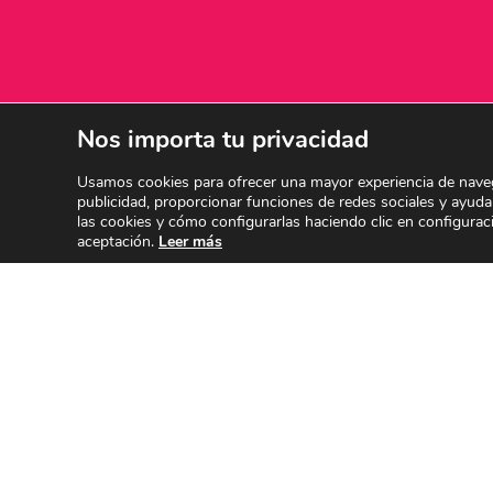
Nos importa tu privacidad
Usamos cookies para ofrecer una mayor experiencia de naveg
publicidad, proporcionar funciones de redes sociales y ayudar
CENTRO SA
ESPECIALIDADES
las cookies y cómo configurarlas haciendo clic en configurac
AUTORIZAD
Implantes Dentales
aceptación.
Leer más
Dr. A. Delga
Traumatismo dental
28005499
Diseño de sonrisa
Dra. P. Inare
Ortodoncia infantil
28005496
Ortodoncia adultos
ORTODONCIA
Odontopediatría
Ortodoncia e 
Endodoncia
Valdemoro
Periodoncia
Blanqueamiento dental
Odontología conservadora